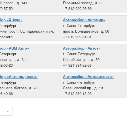
й просп., д. 141
Гаражный проезд, д. 3
70-57-52
+7 812 920-26-66
бор «X-Avto»
Авторазбор «Аutoмир»
-Петербург
г. Санкт-Петербург
ние просп. Солидарности и ул.
просп. Большевиков, д. 56
овского
+7 812 909-61-01
95-11-15
бор «АВМ Авто»
Авторазбор «Авто+»
-Петербург
г. Санкт-Петербург
овая ул., д. 3а
Софийская ул., д. 59
02-03-23
+7 921 384-32-58
бор «Авто-подвеска»
Авторазбор «Автоамерика»
-Петербург
г. Санкт-Петербург
аршала Жукова, д. 78
Левашовский пр., д. 13
06-40-66
+7 812 230-13-03
»