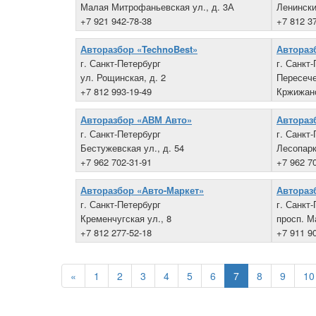
Малая Митрофаньевская ул., д. 3А
Ленински
+7 921 942-78-38
+7 812 3
Авторазбор «TechnoBest»
Автораз
г. Санкт-Петербург
г. Санкт
ул. Рощинская, д. 2
Пересече
+7 812 993-19-49
Кржижан
+7 812 9
Авторазбор «АВМ Авто»
Автораз
г. Санкт-Петербург
г. Санкт
Бестужевская ул., д. 54
Лесопарк
+7 962 702-31-91
+7 962 7
Авторазбор «Авто-Маркет»
Автораз
г. Санкт-Петербург
г. Санкт
Кременчугская ул., 8
просп. М
+7 812 277-52-18
+7 911 9
«
1
2
3
4
5
6
7
8
9
10