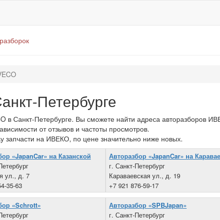
оразборок
VECO
анкт-Петербурге
 в Санкт-Петербурге. Вы сможете найти адреса авторазборов ИВЕ
зависимости от отзывов и частоты просмотров.
\у запчасти на ИВЕКО, по цене значительно ниже новых.
бор «JapanCar» на Казанской
Авторазбор «JapanCar» на Карава
-Петербург
г. Санкт-Петербург
 ул., д. 7
Караваевская ул., д. 19
54-35-63
+7 921 876-59-17
ор «Schrott»
Авторазбор «SPBJapan»
-Петербург
г. Санкт-Петербург