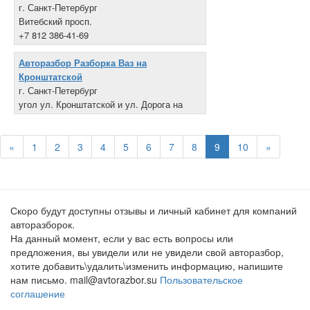
г. Санкт-Петербург
Витебский просп.
+7 812 386-41-69
Авторазбор Разборка Ваз на
Кронштатской
г. Санкт-Петербург
угол ул. Кронштатской и ул. Дорога на
Турухтанные острова
+7 812 184-30-90
«
1
2
3
4
5
6
7
8
9
10
»
Скоро будут доступны отзывы и личный кабинет для компаний
авторазборок.
На данный момент, если у вас есть вопросы или
предложения, вы увидели или не увидели свой авторазбор,
хотите добавить\удалить\изменить информацию, напишите
нам письмо. mail@avtorazbor.su
Пользовательское
соглашение