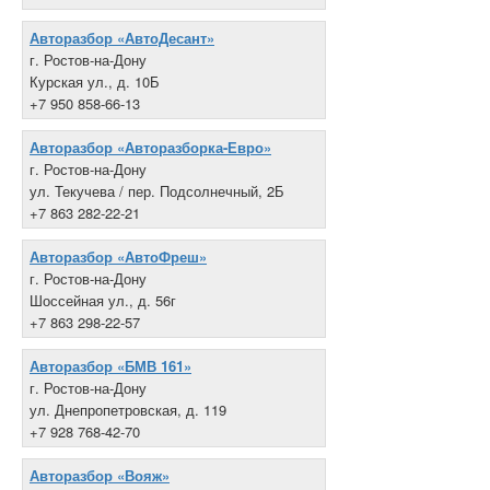
Авторазбор «АвтоДесант»
г. Ростов-на-Дону
Курская ул., д. 10Б
+7 950 858-66-13
Авторазбор «Авторазборка-Евро»
г. Ростов-на-Дону
ул. Текучева / пер. Подсолнечный, 2Б
+7 863 282-22-21
Авторазбор «АвтоФреш»
г. Ростов-на-Дону
Шоссейная ул., д. 56г
+7 863 298-22-57
Авторазбор «БМВ 161»
г. Ростов-на-Дону
ул. Днепропетровская, д. 119
+7 928 768-42-70
Авторазбор «Вояж»