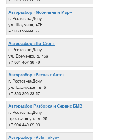
Авторазбор «Мобильный Мир»
г. Ростов-на-Дону
ул. Шаумяна, 47В
+7 863 2999-055
Авторазбор «ПитСтоп»
г. Ростов-на-Дону
ул. Еременко, д. 45а
+7 961 407-39-49
Авторазбор «Респект Авто»
г. Ростов-на-Дону
ул. Каширская, д. 5
+7 863 296-23-57
Авторазбор Разборка и Сервис БМВ
г. Ростов-на-Дону
Брестская ул., д. 25
+7 904 440-09-99
Авторазбор «Avto Tokyo»