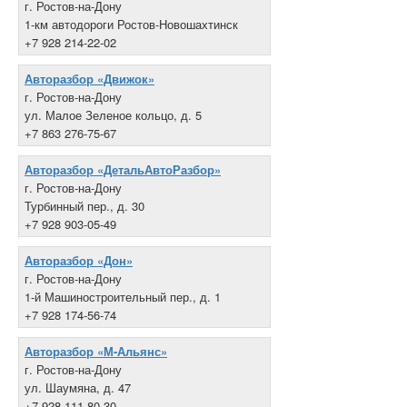
г. Ростов-на-Дону
1-км автодороги Ростов-Новошахтинск
+7 928 214-22-02
Авторазбор «Движок»
г. Ростов-на-Дону
ул. Малое Зеленое кольцо, д. 5
+7 863 276-75-67
Авторазбор «ДетальАвтоРазбор»
г. Ростов-на-Дону
Турбинный пер., д. 30
+7 928 903-05-49
Авторазбор «Дон»
г. Ростов-на-Дону
1-й Машиностроительный пер., д. 1
+7 928 174-56-74
Авторазбор «М-Альянс»
г. Ростов-на-Дону
ул. Шаумяна, д. 47
+7 928 111-80-30