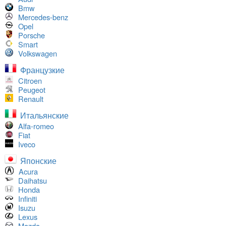
Bmw
Mercedes-benz
Opel
Porsche
Smart
Volkswagen
Французкие
Citroen
Peugeot
Renault
Итальянские
Alfa-romeo
Fiat
Iveco
Японские
Acura
Daihatsu
Honda
Infiniti
Isuzu
Lexus
Mazda