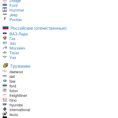
Dodge
Ford
Hummer
Jeep
Pontiac
Российские (отечественные)
ВАЗ-Лада
Газ
Заз
Москвич
Тагаз
Уаз
Грузовики
daewoo
daf
faw
ford
foton
freightliner
hino
hyundai
international
isuzu