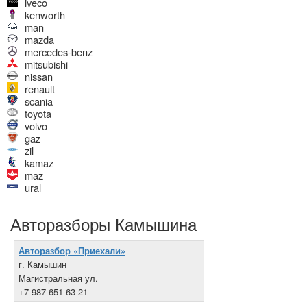
iveco
kenworth
man
mazda
mercedes-benz
mitsubishi
nissan
renault
scania
toyota
volvo
gaz
zil
kamaz
maz
ural
Авторазборы Камышина
Авторазбор «Приехали»
г. Камышин
Магистральная ул.
+7 987 651-63-21