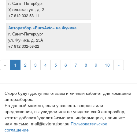
г. Санкт-Петербург
Уральская ул., д. 2
+7 812 332-58-11
Авторазбор «EuroAvto» на Фучика
г. Санкт-Петербург
ул. Фучика, д. 25A
+7 812 332-58-22
«
1
2
3
4
5
6
7
8
9
10
»
Скоро будут доступны отзывы и личный кабинет для компаний
авторазборок.
На данный момент, если у вас есть вопросы или
предложения, вы увидели или не увидели свой авторазбор,
хотите добавить\удалить\изменить информацию, напишите
нам письмо. mail@avtorazbor.su
Пользовательское
соглашение