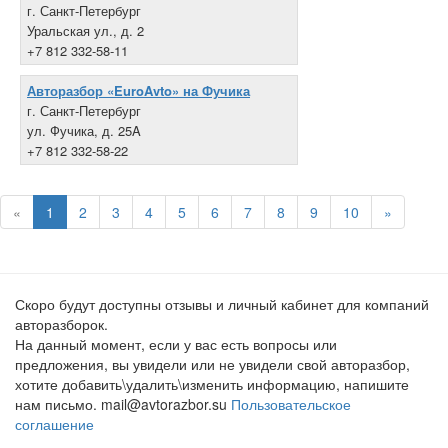
г. Санкт-Петербург
Уральская ул., д. 2
+7 812 332-58-11
Авторазбор «EuroAvto» на Фучика
г. Санкт-Петербург
ул. Фучика, д. 25A
+7 812 332-58-22
«
1
2
3
4
5
6
7
8
9
10
»
Скоро будут доступны отзывы и личный кабинет для компаний
авторазборок.
На данный момент, если у вас есть вопросы или
предложения, вы увидели или не увидели свой авторазбор,
хотите добавить\удалить\изменить информацию, напишите
нам письмо. mail@avtorazbor.su
Пользовательское
соглашение